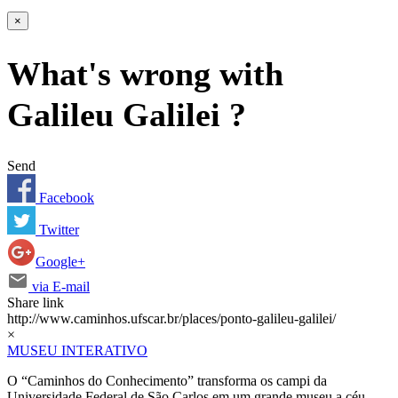
×
What's wrong with
Galileu Galilei ?
Send
Facebook
Twitter
Google+
via E-mail
Share link
http://www.caminhos.ufscar.br/places/ponto-galileu-galilei/
×
MUSEU INTERATIVO
O “Caminhos do Conhecimento” transforma os campi da
Universidade Federal de São Carlos em um grande museu a céu