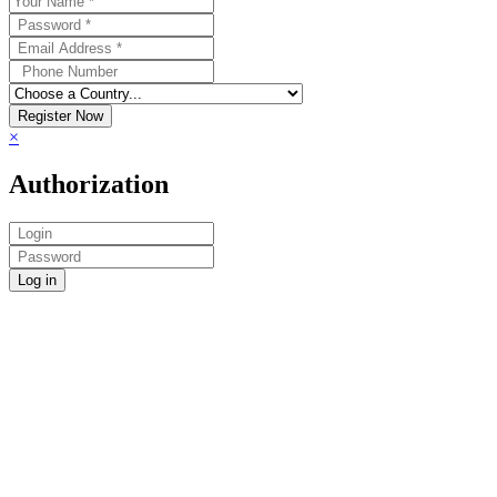
Register Now
×
Authorization
Log in