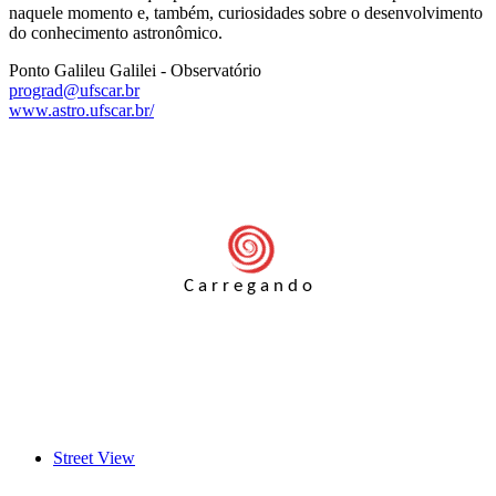
naquele momento e, também, curiosidades sobre o desenvolvimento
do conhecimento astronômico.
Ponto Galileu Galilei - Observatório
prograd@ufscar.br
www.astro.ufscar.br/
C
a
r
r
e
g
a
n
d
o
Street View